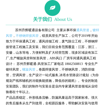
关于我们
About Us
苏州乔辉暖通设备有限公司 主要从事环保
通风管道
，
镀锌
风管
，
不锈钢焊接风管
，镁质风管生产加工，公司于2019年开始
致力于环保通风工程，通风排烟工程，废气除尘工程，不锈钢焊
接管道工程施工及安装，我们目前业务范围覆盖：江苏，浙江，
安徽，山东等地，方便材料及扩大经营范围，现多区域设有加工
厂,生产螺旋风管和矩形风管，ABS风口 厂房车间通风通风工程
设计： 苏州乔辉暖通-风管加工厂家电话 18662568813 专业生产
镀锌风管，
螺旋风管
，卷圆焊接风管，不锈钢风管，消防排烟
管，空调风管，生产设计一站式服务,冰塔水管路设计规划（为你
规划产线和辅机的冷能换能措施，降低你的能耗）。专业的制造
安装团队，我们的制作与安装全是业内专家通风管道领域从业经
验都在十年以上。
产品品质稳定，外形线条流畅，防漏风量远高于国家标准。强大
的售后服务从生产到使用，全程跟踪服务，帮助解决安装与使用