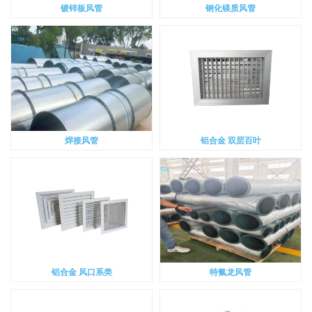
镀锌板风管
钢化镁质风管
焊接风管
铝合金 双层百叶
铝合金 风口系类
特氟龙风管