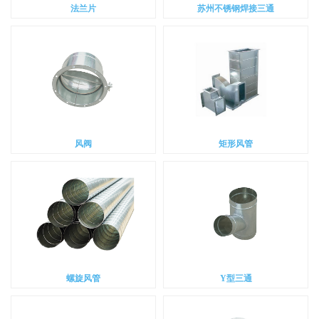
法兰片
苏州不锈钢焊接三通
风阀
矩形风管
螺旋风管
Y型三通