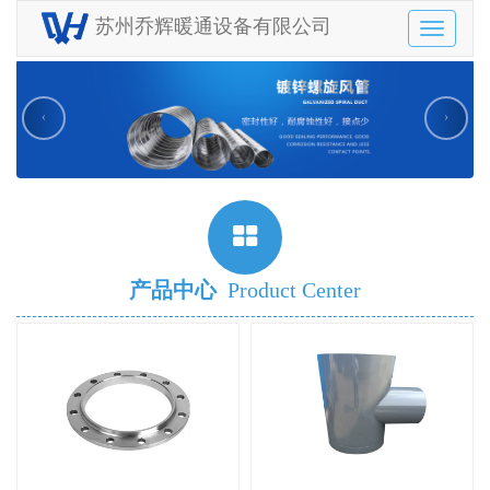
苏州乔辉暖通设备有限公司
Toggle
navigatio
‹
›
产品中心
Product Center