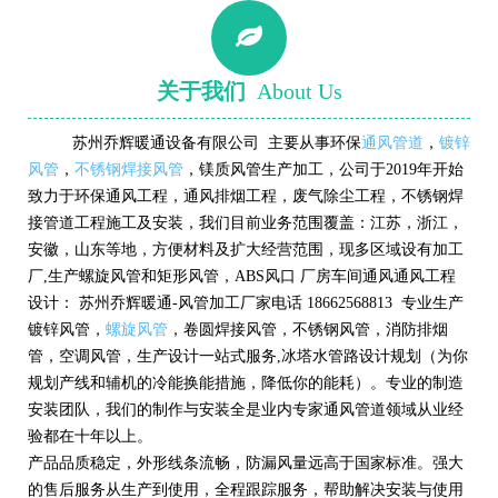
关于我们
About Us
苏州乔辉暖通设备有限公司 主要从事环保
通风管道
，
镀锌
风管
，
不锈钢焊接风管
，镁质风管生产加工，公司于2019年开始
致力于环保通风工程，通风排烟工程，废气除尘工程，不锈钢焊
接管道工程施工及安装，我们目前业务范围覆盖：江苏，浙江，
安徽，山东等地，方便材料及扩大经营范围，现多区域设有加工
厂,生产螺旋风管和矩形风管，ABS风口 厂房车间通风通风工程
设计： 苏州乔辉暖通-风管加工厂家电话 18662568813 专业生产
镀锌风管，
螺旋风管
，卷圆焊接风管，不锈钢风管，消防排烟
管，空调风管，生产设计一站式服务,冰塔水管路设计规划（为你
规划产线和辅机的冷能换能措施，降低你的能耗）。专业的制造
安装团队，我们的制作与安装全是业内专家通风管道领域从业经
验都在十年以上。
产品品质稳定，外形线条流畅，防漏风量远高于国家标准。强大
的售后服务从生产到使用，全程跟踪服务，帮助解决安装与使用