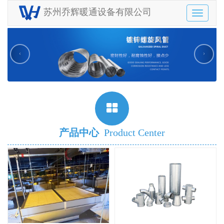
苏州乔辉暖通设备有限公司
Toggle
navigatio
‹
›
产品中心
Product Center