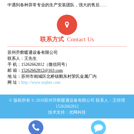
中遇到各种异常专业的生产安装团队，强大的售后......
联系方式
Contact Us
苏州乔辉暖通设备有限公司
联系人：王先生
手 机：15262662812（微信同号）
邮 箱：
15262662812@163.com
地 址：苏州市相城区北桥镇鹅东村荣氏金属厂内
网 址：
http://www.szqhnt.com
© 版权所有 © 2018苏州乔辉暖通设备有限公司 联系人：王经理
15262662812
技术支持：
优网科技