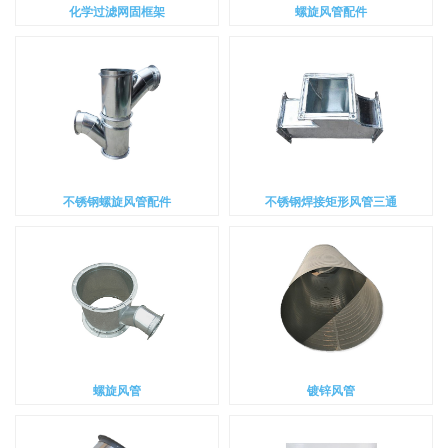
化学过滤网固框架
螺旋风管配件
不锈钢螺旋风管配件
不锈钢焊接矩形风管三通
螺旋风管
镀锌风管