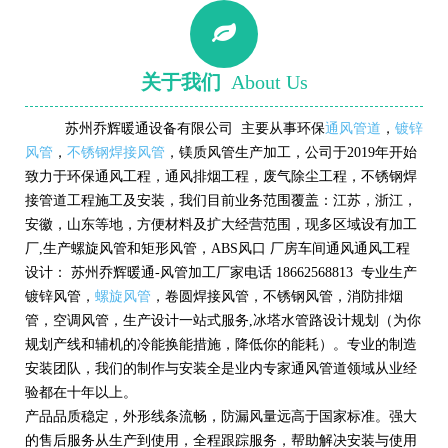
关于我们
About Us
苏州乔辉暖通设备有限公司 主要从事环保
通风管道
，
镀锌
风管
，
不锈钢焊接风管
，镁质风管生产加工，公司于2019年开始
致力于环保通风工程，通风排烟工程，废气除尘工程，不锈钢焊
接管道工程施工及安装，我们目前业务范围覆盖：江苏，浙江，
安徽，山东等地，方便材料及扩大经营范围，现多区域设有加工
厂,生产螺旋风管和矩形风管，ABS风口 厂房车间通风通风工程
设计： 苏州乔辉暖通-风管加工厂家电话 18662568813 专业生产
镀锌风管，
螺旋风管
，卷圆焊接风管，不锈钢风管，消防排烟
管，空调风管，生产设计一站式服务,冰塔水管路设计规划（为你
规划产线和辅机的冷能换能措施，降低你的能耗）。专业的制造
安装团队，我们的制作与安装全是业内专家通风管道领域从业经
验都在十年以上。
产品品质稳定，外形线条流畅，防漏风量远高于国家标准。强大
的售后服务从生产到使用，全程跟踪服务，帮助解决安装与使用